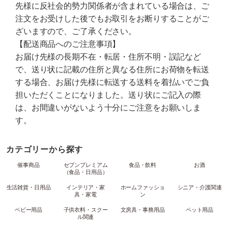
先様に反社会的勢力関係者が含まれている場合は、ご
注文をお受けした後でもお取引をお断りすることがご
ざいますので、ご了承ください。
【配送商品へのご注意事項】
お届け先様の長期不在・転居・住所不明・誤記など
で、送り状に記載の住所と異なる住所にお荷物を転送
する場合、お届け先様に転送する送料を着払いでご負
担いただくことになりました。送り状にご記入の際
は、お間違いがないよう十分にご注意をお願いしま
す。
カテゴリーから探す
催事商品
セブンプレミアム
食品・飲料
お酒
（食品・日用品）
生活雑貨・日用品
インテリア・家
ホームファッショ
シニア・介護関連
具・家電
ン
ベビー用品
子供衣料・スクー
文房具・事務用品
ペット用品
ル関連