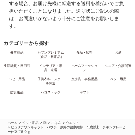
する場合、お届け先様に転送する送料を着払いでご負
担いただくことになりました。送り状にご記入の際
は、お間違いがないよう十分にご注意をお願いしま
す。
カテゴリーから探す
催事商品
セブンプレミアム
食品・飲料
お酒
（食品・日用品）
生活雑貨・日用品
インテリア・家
ホームファッショ
シニア・介護関連
具・家電
ン
ベビー用品
子供衣料・スクー
文房具・事務用品
ペット用品
ル関連
防災用品
ハコストック
ギフト
>
>
>
>
ホーム
ペット用品
猫
ごはん
ウエット
>
ピュリナワンキャット パウチ 尿路の健康維持 １歳以上 チキングレービ
ー仕立て５０ｇ