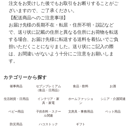
注文をお受けした後でもお取引をお断りすることがご
ざいますので、ご了承ください。
【配送商品へのご注意事項】
お届け先様の長期不在・転居・住所不明・誤記など
で、送り状に記載の住所と異なる住所にお荷物を転送
する場合、お届け先様に転送する送料を着払いでご負
担いただくことになりました。送り状にご記入の際
は、お間違いがないよう十分にご注意をお願いしま
す。
カテゴリーから探す
催事商品
セブンプレミアム
食品・飲料
お酒
（食品・日用品）
生活雑貨・日用品
インテリア・家
ホームファッショ
シニア・介護関連
具・家電
ン
ベビー用品
子供衣料・スクー
文房具・事務用品
ペット用品
ル関連
防災用品
ハコストック
ギフト