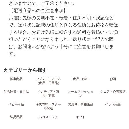
ざいますので、ご了承ください。
【配送商品へのご注意事項】
お届け先様の長期不在・転居・住所不明・誤記など
で、送り状に記載の住所と異なる住所にお荷物を転送
する場合、お届け先様に転送する送料を着払いでご負
担いただくことになりました。送り状にご記入の際
は、お間違いがないよう十分にご注意をお願いしま
す。
カテゴリーから探す
催事商品
セブンプレミアム
食品・飲料
お酒
（食品・日用品）
生活雑貨・日用品
インテリア・家
ホームファッショ
シニア・介護関連
具・家電
ン
ベビー用品
子供衣料・スクー
文房具・事務用品
ペット用品
ル関連
防災用品
ハコストック
ギフト