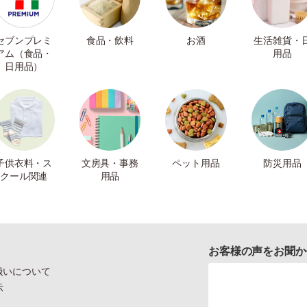
セブンプレミ
食品・飲料
お酒
生活雑貨・
アム（食品・
用品
日用品）
子供衣料・ス
文房具・事務
ペット用品
防災用品
クール関連
用品
お客様の声をお聞か
扱いについて
示