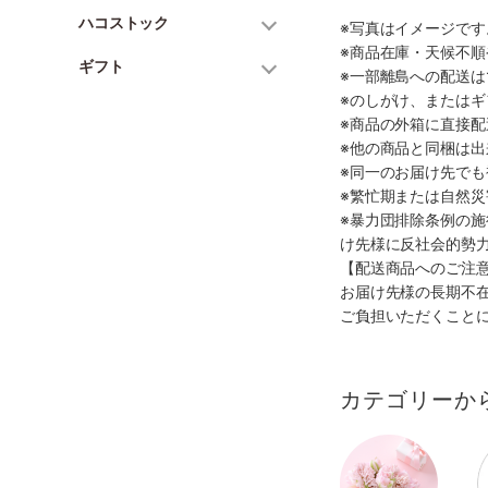
ハコストック
※写真はイメージで
※商品在庫・天候不
ギフト
※一部離島への配送は
※のしがけ、または
※商品の外箱に直接
※他の商品と同梱は
※同一のお届け先で
※繁忙期または自然
※暴力団排除条例の
け先様に反社会的勢
【配送商品へのご注
お届け先様の長期不
ご負担いただくこと
カテゴリーか