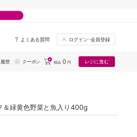
よくある質問
ログイン･会員登録
ド
0
0
レジに進む
入履歴
クーポン
税込
円
＆緑黄色野菜と魚入り400g