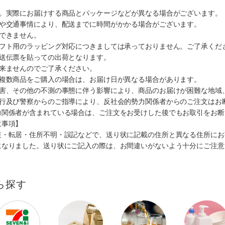
す。実際にお届けする商品とパッケージなどが異なる場合がございます。
順や交通事情により、配送までに時間がかかる場合がございます。
できません。
ギフト用のラッピング対応につきましては承っておりません。ご了承くだ
配送伝票を貼っての出荷となります。
出来ませんのでご了承ください。
も複数商品をご購入の場合は、お届け日が異なる場合があります。
災害、その他の不測の事態に伴う影響により、商品のお届けが困難な地域
施行及び警察からのご指導により、反社会的勢力関係者からのご注文はお
力関係者が含まれている場合は、ご注文をお受けした後でもお取引をお断
意事項】
在・転居・住所不明・誤記などで、送り状に記載の住所と異なる住所にお
になりました。送り状にご記入の際は、お間違いがないよう十分にご注意
ら探す