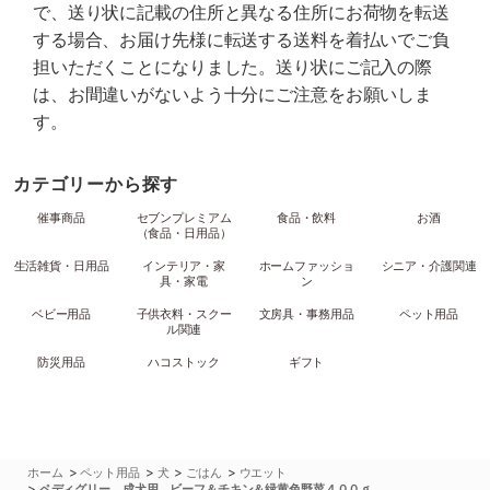
で、送り状に記載の住所と異なる住所にお荷物を転送
する場合、お届け先様に転送する送料を着払いでご負
担いただくことになりました。送り状にご記入の際
は、お間違いがないよう十分にご注意をお願いしま
す。
カテゴリーから探す
催事商品
セブンプレミアム
食品・飲料
お酒
（食品・日用品）
生活雑貨・日用品
インテリア・家
ホームファッショ
シニア・介護関連
具・家電
ン
ベビー用品
子供衣料・スクー
文房具・事務用品
ペット用品
ル関連
防災用品
ハコストック
ギフト
>
>
>
>
ホーム
ペット用品
犬
ごはん
ウエット
>
ペディグリー 成犬用 ビーフ＆チキン＆緑黄色野菜４００ｇ