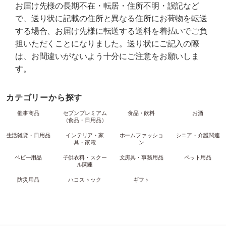
お届け先様の長期不在・転居・住所不明・誤記など
で、送り状に記載の住所と異なる住所にお荷物を転送
する場合、お届け先様に転送する送料を着払いでご負
担いただくことになりました。送り状にご記入の際
は、お間違いがないよう十分にご注意をお願いしま
す。
カテゴリーから探す
催事商品
セブンプレミアム
食品・飲料
お酒
（食品・日用品）
生活雑貨・日用品
インテリア・家
ホームファッショ
シニア・介護関連
具・家電
ン
ベビー用品
子供衣料・スクー
文房具・事務用品
ペット用品
ル関連
防災用品
ハコストック
ギフト