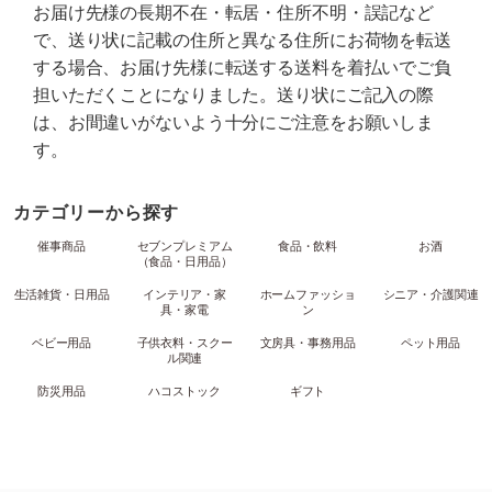
お届け先様の長期不在・転居・住所不明・誤記など
で、送り状に記載の住所と異なる住所にお荷物を転送
する場合、お届け先様に転送する送料を着払いでご負
担いただくことになりました。送り状にご記入の際
は、お間違いがないよう十分にご注意をお願いしま
す。
カテゴリーから探す
催事商品
セブンプレミアム
食品・飲料
お酒
（食品・日用品）
生活雑貨・日用品
インテリア・家
ホームファッショ
シニア・介護関連
具・家電
ン
ベビー用品
子供衣料・スクー
文房具・事務用品
ペット用品
ル関連
防災用品
ハコストック
ギフト