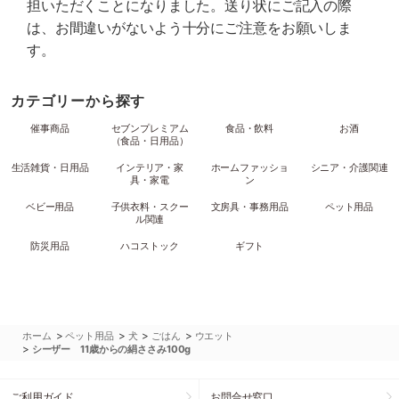
担いただくことになりました。送り状にご記入の際
は、お間違いがないよう十分にご注意をお願いしま
す。
カテゴリーから探す
催事商品
セブンプレミアム
食品・飲料
お酒
（食品・日用品）
生活雑貨・日用品
インテリア・家
ホームファッショ
シニア・介護関連
具・家電
ン
ベビー用品
子供衣料・スクー
文房具・事務用品
ペット用品
ル関連
防災用品
ハコストック
ギフト
>
>
>
>
ホーム
ペット用品
犬
ごはん
ウエット
>
シーザー 11歳からの絹ささみ100g
ご利用ガイド
お問合せ窓口