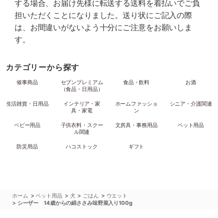
する場合、お届け先様に転送する送料を着払いでご負
担いただくことになりました。送り状にご記入の際
は、お間違いがないよう十分にご注意をお願いしま
す。
カテゴリーから探す
催事商品
セブンプレミアム
食品・飲料
お酒
（食品・日用品）
生活雑貨・日用品
インテリア・家
ホームファッショ
シニア・介護関連
具・家電
ン
ベビー用品
子供衣料・スクー
文房具・事務用品
ペット用品
ル関連
防災用品
ハコストック
ギフト
>
>
>
>
ホーム
ペット用品
犬
ごはん
ウエット
>
シーザー 14歳からの絹ささみ味野菜入り100g