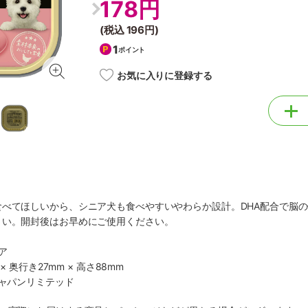
178円
(税込
196円
)
1
ポイント
お気に入りに登録する
食べてほしいから、シニア犬も食べやすいやわらか設計。DHA配合で脳
さい。開封後はお早めにご使用ください。
ア
× 奥行き27mm × 高さ88mm
ジャパンリミテッド