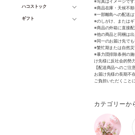
※写真はイメージで
ハコストック
※商品在庫・天候不
※一部離島への配送は
ギフト
※のしがけ、または
※商品の外箱に直接
※他の商品と同梱は
※同一のお届け先で
※繁忙期または自然
※暴力団排除条例の
け先様に反社会的勢
【配送商品へのご注
お届け先様の長期不
ご負担いただくこと
カテゴリーか