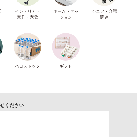
日
インテリア・
ホームファッ
シニア・介護
家具・家電
ション
関連
ハコストック
ギフト
せください