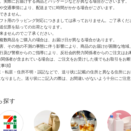
す。実際にお届けする商品とパッケージなどが異なる場合がございます。
順や交通事情により、配送までに時間がかかる場合がございます。
できません。
ギフト用のラッピング対応につきましては承っておりません。ご了承くだ
配送伝票を貼っての出荷となります。
出来ませんのでご了承ください。
も複数商品をご購入の場合は、お届け日が異なる場合があります。
災害、その他の不測の事態に伴う影響により、商品のお届けが困難な地域
施行及び警察からのご指導により、反社会的勢力関係者からのご注文はお
力関係者が含まれている場合は、ご注文をお受けした後でもお取引をお断
意事項】
在・転居・住所不明・誤記などで、送り状に記載の住所と異なる住所にお
になりました。送り状にご記入の際は、お間違いがないよう十分にご注意
ら探す