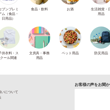
セブンプレミ
食品・飲料
お酒
生活雑貨・
アム（食品・
用品
日用品）
子供衣料・ス
文房具・事務
ペット用品
防災用品
クール関連
用品
お客様の声をお聞か
扱いについて
示