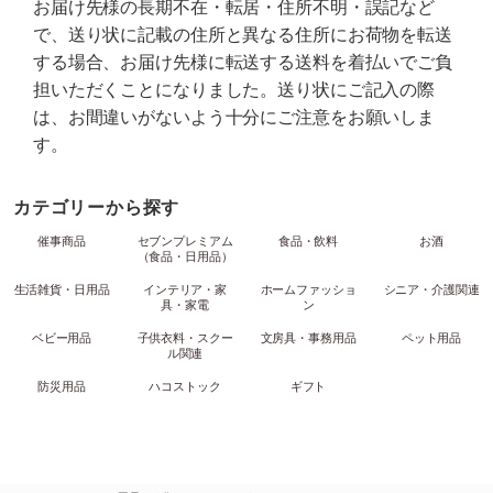
お届け先様の長期不在・転居・住所不明・誤記など
で、送り状に記載の住所と異なる住所にお荷物を転送
する場合、お届け先様に転送する送料を着払いでご負
担いただくことになりました。送り状にご記入の際
は、お間違いがないよう十分にご注意をお願いしま
す。
カテゴリーから探す
催事商品
セブンプレミアム
食品・飲料
お酒
（食品・日用品）
生活雑貨・日用品
インテリア・家
ホームファッショ
シニア・介護関連
具・家電
ン
ベビー用品
子供衣料・スクー
文房具・事務用品
ペット用品
ル関連
防災用品
ハコストック
ギフト