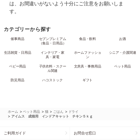
は、お間違いがないよう十分にご注意をお願いしま
す。
カテゴリーから探す
催事商品
セブンプレミアム
食品・飲料
お酒
（食品・日用品）
生活雑貨・日用品
インテリア・家
ホームファッショ
シニア・介護関連
具・家電
ン
ベビー用品
子供衣料・スクー
文房具・事務用品
ペット用品
ル関連
防災用品
ハコストック
ギフト
>
>
>
>
ホーム
ペット用品
猫
ごはん
ドライ
>
アイムス 成猫用 インドアキャット チキン５ｋｇ
ご利用ガイド
お問合せ窓口