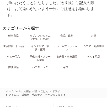
担いただくことになりました。送り状にご記入の際
は、お間違いがないよう十分にご注意をお願いしま
す。
カテゴリーから探す
催事商品
セブンプレミアム
食品・飲料
お酒
（食品・日用品）
生活雑貨・日用品
インテリア・家
ホームファッショ
シニア・介護関連
具・家電
ン
ベビー用品
子供衣料・スクー
文房具・事務用品
ペット用品
ル関連
防災用品
ハコストック
ギフト
>
>
>
>
ホーム
ペット用品
猫
ごはん
ドライ
>
アイムス 成猫用 毛玉ケア チキン１．５ｋｇ