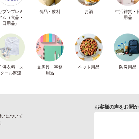
セブンプレミ
食品・飲料
お酒
生活雑貨・
アム（食品・
用品
日用品）
子供衣料・ス
文房具・事務
ペット用品
防災用品
クール関連
用品
お客様の声をお聞か
扱いについて
示