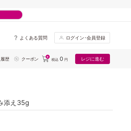
よくある質問
ログイン･会員登録
ド
0
0
レジに進む
入履歴
クーポン
税込
円
添え35g