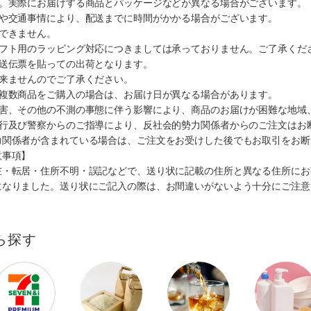
す。実際にお届けする商品とパッケージなどが異なる場合がございます。
順や交通事情により、配送までに時間がかかる場合がございます。
できません。
ギフト用のラッピング対応につきましては承っておりません。ご了承くだ
配送伝票を貼っての出荷となります。
出来ませんのでご了承ください。
も複数商品をご購入の場合は、お届け日が異なる場合があります。
災害、その他の不測の事態に伴う影響により、商品のお届けが困難な地域
施行及び警察からのご指導により、反社会的勢力関係者からのご注文はお
力関係者が含まれている場合は、ご注文をお受けした後でもお取引をお断
意事項】
在・転居・住所不明・誤記などで、送り状に記載の住所と異なる住所にお
になりました。送り状にご記入の際は、お間違いがないよう十分にご注意
ら探す