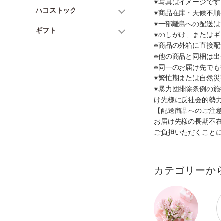
※写真はイメージで
ハコストック
※商品在庫・天候不
※一部離島への配送は
ギフト
※のしがけ、または
※商品の外箱に直接
※他の商品と同梱は
※同一のお届け先で
※繁忙期または自然
※暴力団排除条例の
け先様に反社会的勢
【配送商品へのご注
お届け先様の長期不
ご負担いただくこと
カテゴリーか