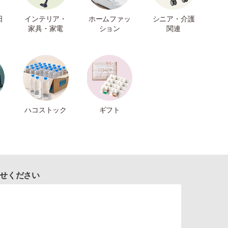
日
インテリア・
ホームファッ
シニア・介護
家具・家電
ション
関連
ハコストック
ギフト
せください