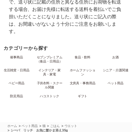
で、送り状に記載の住所と異なる住所にお荷物を転送
する場合、お届け先様に転送する送料を着払いでご負
担いただくことになりました。送り状にご記入の際
は、お間違いがないよう十分にご注意をお願いしま
す。
カテゴリーから探す
催事商品
セブンプレミアム
食品・飲料
お酒
（食品・日用品）
生活雑貨・日用品
インテリア・家
ホームファッショ
シニア・介護関連
具・家電
ン
ベビー用品
子供衣料・スクー
文房具・事務用品
ペット用品
ル関連
防災用品
ハコストック
ギフト
>
>
>
>
ホーム
ペット用品
猫
ごはん
ウエット
>
シーバ リッチ お魚に蟹かま添え35g