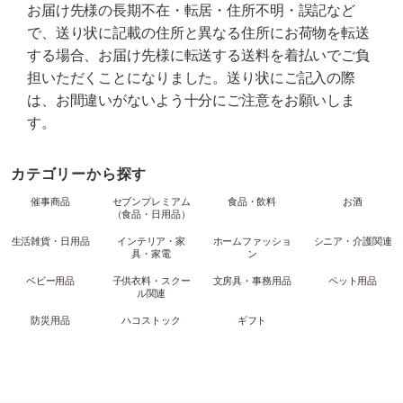
お届け先様の長期不在・転居・住所不明・誤記など
で、送り状に記載の住所と異なる住所にお荷物を転送
する場合、お届け先様に転送する送料を着払いでご負
担いただくことになりました。送り状にご記入の際
は、お間違いがないよう十分にご注意をお願いしま
す。
カテゴリーから探す
催事商品
セブンプレミアム
食品・飲料
お酒
（食品・日用品）
生活雑貨・日用品
インテリア・家
ホームファッショ
シニア・介護関連
具・家電
ン
ベビー用品
子供衣料・スクー
文房具・事務用品
ペット用品
ル関連
防災用品
ハコストック
ギフト