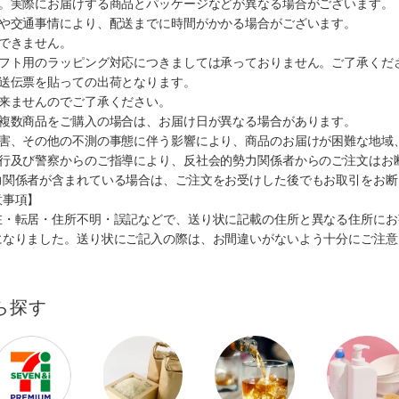
す。実際にお届けする商品とパッケージなどが異なる場合がございます。
順や交通事情により、配送までに時間がかかる場合がございます。
できません。
ギフト用のラッピング対応につきましては承っておりません。ご了承くだ
配送伝票を貼っての出荷となります。
出来ませんのでご了承ください。
も複数商品をご購入の場合は、お届け日が異なる場合があります。
災害、その他の不測の事態に伴う影響により、商品のお届けが困難な地域
施行及び警察からのご指導により、反社会的勢力関係者からのご注文はお
力関係者が含まれている場合は、ご注文をお受けした後でもお取引をお断
意事項】
在・転居・住所不明・誤記などで、送り状に記載の住所と異なる住所にお
になりました。送り状にご記入の際は、お間違いがないよう十分にご注意
ら探す