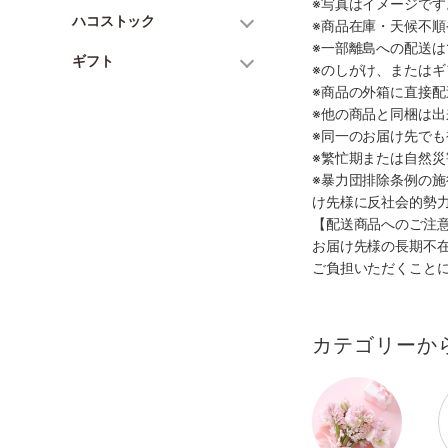
※写真はイメージで
ハコストック
※商品在庫・天候不
※一部離島への配送は
ギフト
※のしがけ、または
※商品の外箱に直接
※他の商品と同梱は
※同一のお届け先で
※繁忙期または自然
※暴力団排除条例の
け先様に反社会的勢
【配送商品へのご注
お届け先様の長期不
ご負担いただくこと
カテゴリーか