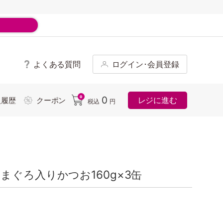
よくある質問
ログイン･会員登録
ド
0
0
レジに進む
入履歴
クーポン
税込
円
まぐろ入りかつお160g×3缶