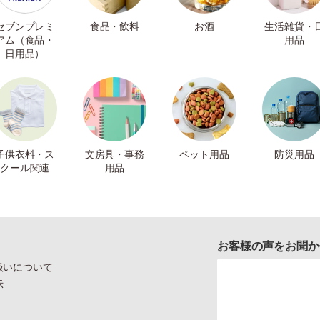
セブンプレミ
食品・飲料
お酒
生活雑貨・
アム（食品・
用品
日用品）
子供衣料・ス
文房具・事務
ペット用品
防災用品
クール関連
用品
お客様の声をお聞か
扱いについて
示