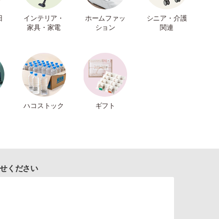
日
インテリア・
ホームファッ
シニア・介護
家具・家電
ション
関連
ハコストック
ギフト
せください