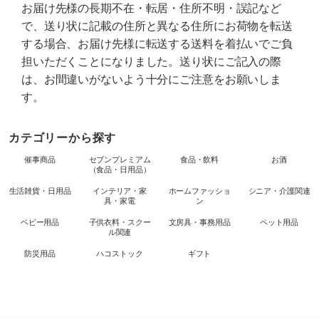
お届け先様の長期不在・転居・住所不明・誤記など
で、送り状に記載の住所と異なる住所にお荷物を転送
する場合、お届け先様に転送する送料を着払いでご負
担いただくことになりました。送り状にご記入の際
は、お間違いがないよう十分にご注意をお願いしま
す。
カテゴリーから探す
催事商品
セブンプレミアム
食品・飲料
お酒
（食品・日用品）
生活雑貨・日用品
インテリア・家
ホームファッショ
シニア・介護関連
具・家電
ン
ベビー用品
子供衣料・スクー
文房具・事務用品
ペット用品
ル関連
防災用品
ハコストック
ギフト