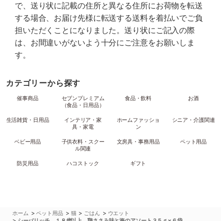
で、送り状に記載の住所と異なる住所にお荷物を転送
する場合、お届け先様に転送する送料を着払いでご負
担いただくことになりました。送り状にご記入の際
は、お間違いがないよう十分にご注意をお願いしま
す。
カテゴリーから探す
催事商品
セブンプレミアム
食品・飲料
お酒
（食品・日用品）
生活雑貨・日用品
インテリア・家
ホームファッショ
シニア・介護関連
具・家電
ン
ベビー用品
子供衣料・スクー
文房具・事務用品
ペット用品
ル関連
防災用品
ハコストック
ギフト
>
>
>
>
ホーム
ペット用品
猫
ごはん
ウエット
>
シーバリッチ １８歳以上 鶏ささみ味と海のアソート３５ｇ×６袋