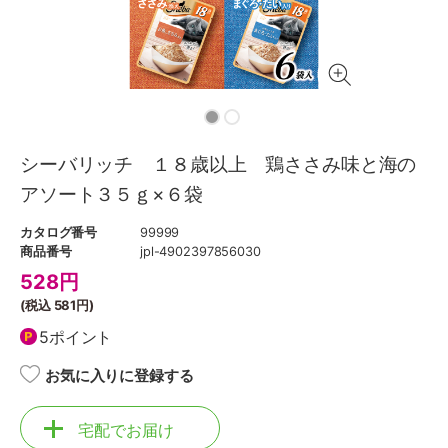
シーバリッチ １８歳以上 鶏ささみ味と海の
アソート３５ｇ×６袋
カタログ番号
99999
商品番号
jpl-4902397856030
528
円
(税込
581円
)
5ポイント
お気に入りに登録する
宅配でお届け