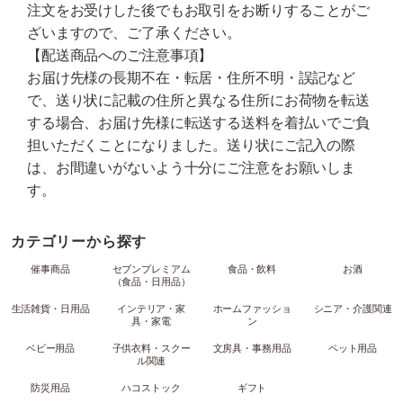
注文をお受けした後でもお取引をお断りすることがご
ざいますので、ご了承ください。
【配送商品へのご注意事項】
お届け先様の長期不在・転居・住所不明・誤記など
で、送り状に記載の住所と異なる住所にお荷物を転送
する場合、お届け先様に転送する送料を着払いでご負
担いただくことになりました。送り状にご記入の際
は、お間違いがないよう十分にご注意をお願いしま
す。
カテゴリーから探す
催事商品
セブンプレミアム
食品・飲料
お酒
（食品・日用品）
生活雑貨・日用品
インテリア・家
ホームファッショ
シニア・介護関連
具・家電
ン
ベビー用品
子供衣料・スクー
文房具・事務用品
ペット用品
ル関連
防災用品
ハコストック
ギフト