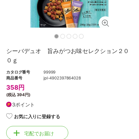
シーバデュオ 旨みがつお味セレクション２０
０ｇ
カタログ番号
99999
商品番号
jpl-4902397864028
358
円
(税込
394円
)
3ポイント
お気に入りに登録する
宅配でお届け