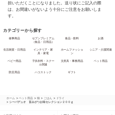
担いただくことになりました。送り状にご記入の際
は、お間違いがないよう十分にご注意をお願いしま
す。
カテゴリーから探す
催事商品
セブンプレミアム
食品・飲料
お酒
（食品・日用品）
生活雑貨・日用品
インテリア・家
ホームファッショ
シニア・介護関連
具・家電
ン
ベビー用品
子供衣料・スクー
文房具・事務用品
ペット用品
ル関連
防災用品
ハコストック
ギフト
>
>
>
>
ホーム
ペット用品
猫
ごはん
ドライ
>
シーバデュオ 旨みがつお味セレクション２００ｇ