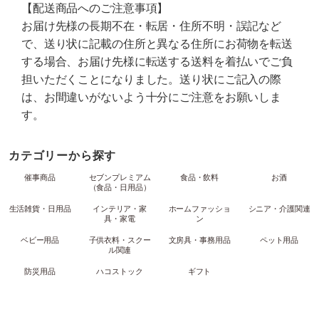
【配送商品へのご注意事項】
お届け先様の長期不在・転居・住所不明・誤記など
で、送り状に記載の住所と異なる住所にお荷物を転送
する場合、お届け先様に転送する送料を着払いでご負
担いただくことになりました。送り状にご記入の際
は、お間違いがないよう十分にご注意をお願いしま
す。
カテゴリーから探す
催事商品
セブンプレミアム
食品・飲料
お酒
（食品・日用品）
生活雑貨・日用品
インテリア・家
ホームファッショ
シニア・介護関連
具・家電
ン
ベビー用品
子供衣料・スクー
文房具・事務用品
ペット用品
ル関連
防災用品
ハコストック
ギフト