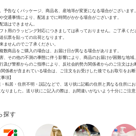
す。予告なくパッケージ、商品名、産地等が変更になる場合がございます
順や交通事情により、配送までに時間がかかる場合がございます。
の配送はできません。
ギフト用のラッピング対応につきましては承っておりません。ご了承くだ
配送伝票を貼っての出荷となります。
出来ませんのでご了承ください。
も複数商品をご購入の場合は、お届け日が異なる場合があります。
災害、その他の不測の事態に伴う影響により、商品のお届けが困難な地域
施行及び警察からのご指導により、反社会的勢力関係者からのご注文はお
力関係者が含まれている場合は、ご注文をお受けした後でもお取引をお断
意事項】
在・転居・住所不明・誤記などで、送り状に記載の住所と異なる住所にお
になりました。送り状にご記入の際は、お間違いがないよう十分にご注意
ら探す