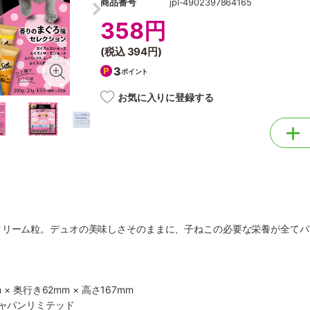
商品番号
jpl-4902397864165
358円
(税込
394円
)
3
ポイント
お気に入りに登録する
クリーム粒。デュオの美味しさそのままに、子ねこの必要な栄養が全てバ
 × 奥行き62mm × 高さ167mm
ジャパンリミテッド