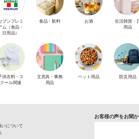
セブンプレミ
食品・飲料
お酒
生活雑貨・
アム（食品・
用品
日用品）
子供衣料・ス
文房具・事務
ペット用品
防災用品
クール関連
用品
お客様の声をお聞か
扱いについて
示