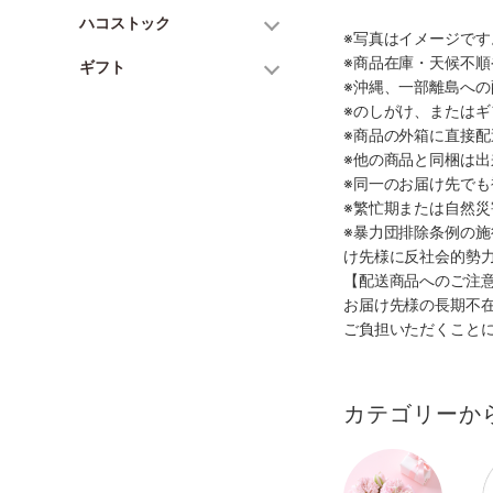
ハコストック
※写真はイメージで
※商品在庫・天候不
ギフト
※沖縄、一部離島へ
※のしがけ、または
※商品の外箱に直接
※他の商品と同梱は
※同一のお届け先で
※繁忙期または自然
※暴力団排除条例の
け先様に反社会的勢
【配送商品へのご注
お届け先様の長期不
ご負担いただくこと
カテゴリーか