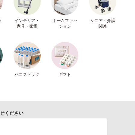
日
インテリア・
ホームファッ
シニア・介護
家具・家電
ション
関連
ハコストック
ギフト
せください