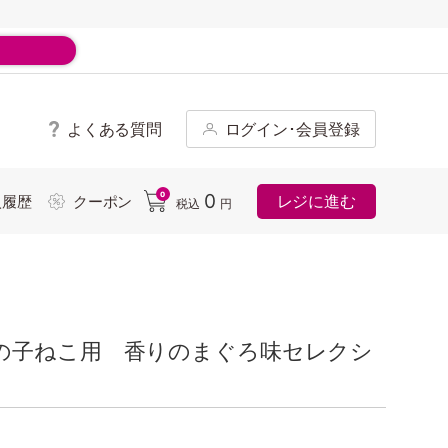
よくある質問
ログイン･会員登録
ド
0
0
レジに進む
入履歴
クーポン
税込
円
の子ねこ用 香りのまぐろ味セレクシ