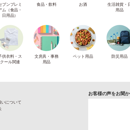
セブンプレミ
食品・飲料
お酒
生活雑貨・
アム（食品・
用品
日用品）
子供衣料・ス
文房具・事務
ペット用品
防災用品
クール関連
用品
お客様の声をお聞か
扱いについて
示