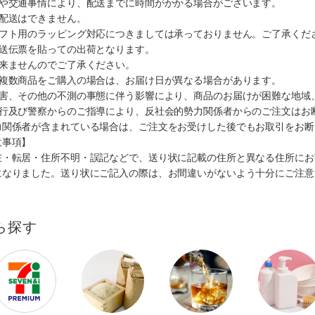
順や交通事情により、配送までに時間がかかる場合がございます。
の配送はできません。
ギフト用のラッピング対応につきましては承っておりません。ご了承くだ
配送伝票を貼っての出荷となります。
出来ませんのでご了承ください。
も複数商品をご購入の場合は、お届け日が異なる場合があります。
災害、その他の不測の事態に伴う影響により、商品のお届けが困難な地域
施行及び警察からのご指導により、反社会的勢力関係者からのご注文はお
力関係者が含まれている場合は、ご注文をお受けした後でもお取引をお断
意事項】
在・転居・住所不明・誤記などで、送り状に記載の住所と異なる住所にお
になりました。送り状にご記入の際は、お間違いがないよう十分にご注意
ら探す