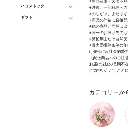
※商品在庫・天候不
ハコストック
※沖縄、一部離島へ
※のしがけ、または
ギフト
※商品の外箱に直接
※他の商品と同梱は
※同一のお届け先で
※繁忙期または自然
※暴力団排除条例の
け先様に反社会的勢
【配送商品へのご注
お届け先様の長期不
ご負担いただくこと
カテゴリーか