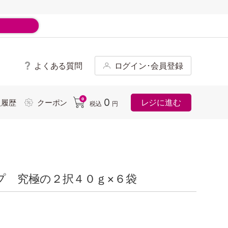
よくある質問
ログイン･会員登録
ド
0
0
レジに進む
入履歴
クーポン
税込
円
プ 究極の２択４０ｇ×６袋