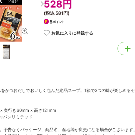
528円
(税込
581円
)
5
ポイント
お気に入りに登録する
みをかつおだしでおいしく包んだ絶品スープ。1箱で2つの味が楽しめる
× 奥行き60mm × 高さ121mm
ジャパンリミテッド
す。予告なくパッケージ、商品名、産地等が変更になる場合がございます