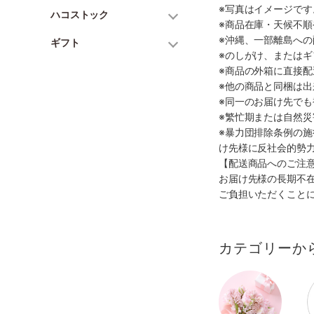
※写真はイメージで
ハコストック
※商品在庫・天候不
※沖縄、一部離島へ
ギフト
※のしがけ、または
※商品の外箱に直接
※他の商品と同梱は
※同一のお届け先で
※繁忙期または自然
※暴力団排除条例の
け先様に反社会的勢
【配送商品へのご注
お届け先様の長期不
ご負担いただくこと
カテゴリーか