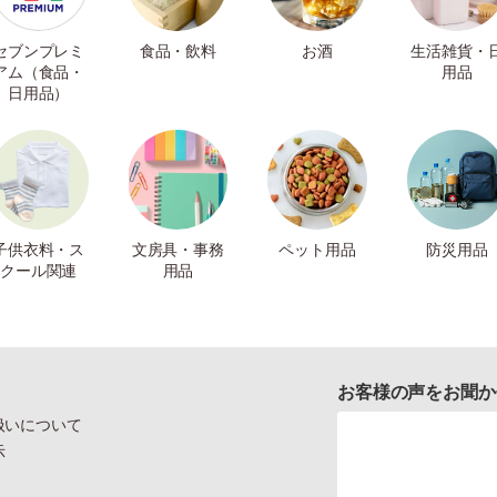
セブンプレミ
食品・飲料
お酒
生活雑貨・
アム（食品・
用品
日用品）
子供衣料・ス
文房具・事務
ペット用品
防災用品
クール関連
用品
お客様の声をお聞か
扱いについて
示