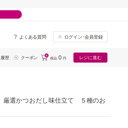
よくある質問
ログイン･会員登録
ド
0
0
レジに進む
入履歴
クーポン
税込
円
 厳選かつおだし味仕立て ５種のお