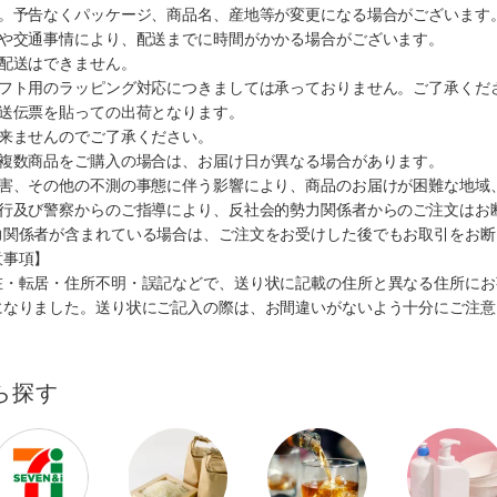
す。予告なくパッケージ、商品名、産地等が変更になる場合がございます
順や交通事情により、配送までに時間がかかる場合がございます。
の配送はできません。
ギフト用のラッピング対応につきましては承っておりません。ご了承くだ
配送伝票を貼っての出荷となります。
出来ませんのでご了承ください。
も複数商品をご購入の場合は、お届け日が異なる場合があります。
災害、その他の不測の事態に伴う影響により、商品のお届けが困難な地域
施行及び警察からのご指導により、反社会的勢力関係者からのご注文はお
力関係者が含まれている場合は、ご注文をお受けした後でもお取引をお断
意事項】
在・転居・住所不明・誤記などで、送り状に記載の住所と異なる住所にお
になりました。送り状にご記入の際は、お間違いがないよう十分にご注意
ら探す