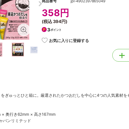
商品番号
jpl-4902397865049
358円
(税込
394円
)
3
ポイント
お気に入りに登録する
りをぎゅっとひと箱に。厳選されたかつおだしを中心に4つの人気素材を
 × 奥行き62mm × 高さ167mm
ジャパンリミテッド