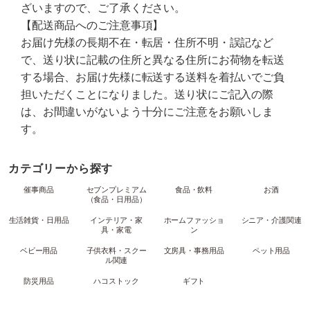
ざいますので、ご了承ください。
【配送商品へのご注意事項】
お届け先様の長期不在・転居・住所不明・誤記など
で、送り状に記載の住所と異なる住所にお荷物を転送
する場合、お届け先様に転送する送料を着払いでご負
担いただくことになりました。送り状にご記入の際
は、お間違いがないよう十分にご注意をお願いしま
す。
カテゴリーから探す
催事商品
セブンプレミアム
食品・飲料
お酒
（食品・日用品）
生活雑貨・日用品
インテリア・家
ホームファッショ
シニア・介護関連
具・家電
ン
ベビー用品
子供衣料・スクー
文房具・事務用品
ペット用品
ル関連
防災用品
ハコストック
ギフト