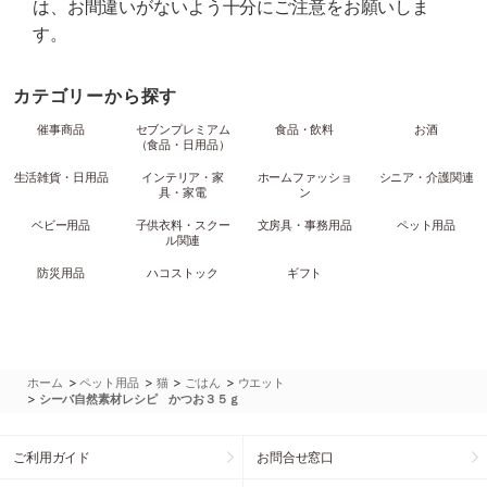
は、お間違いがないよう十分にご注意をお願いしま
す。
カテゴリーから探す
催事商品
セブンプレミアム
食品・飲料
お酒
（食品・日用品）
生活雑貨・日用品
インテリア・家
ホームファッショ
シニア・介護関連
具・家電
ン
ベビー用品
子供衣料・スクー
文房具・事務用品
ペット用品
ル関連
防災用品
ハコストック
ギフト
>
>
>
>
ホーム
ペット用品
猫
ごはん
ウエット
>
シーバ自然素材レシピ かつお３５ｇ
ご利用ガイド
お問合せ窓口