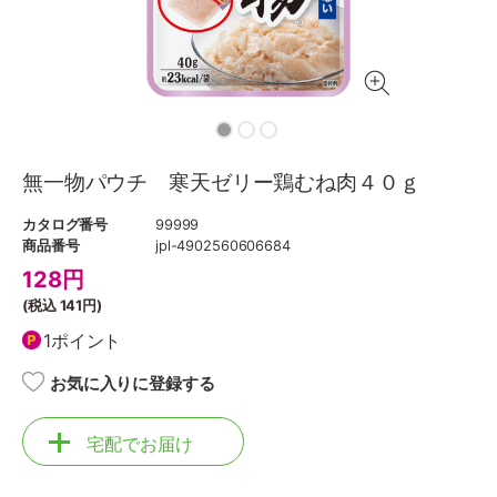
無一物パウチ 寒天ゼリー鶏むね肉４０ｇ
カタログ番号
99999
商品番号
jpl-4902560606684
128
円
(税込
141円
)
1ポイント
お気に入りに登録する
宅配でお届け