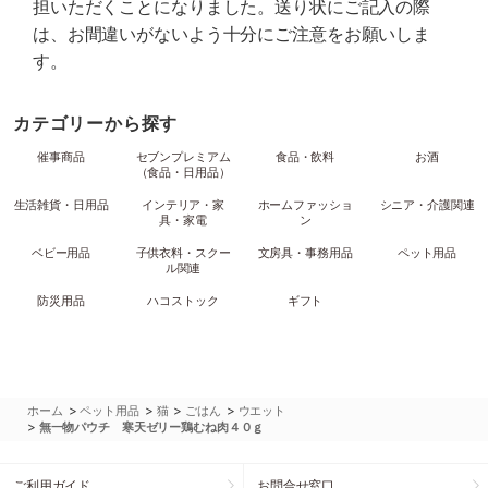
担いただくことになりました。送り状にご記入の際
は、お間違いがないよう十分にご注意をお願いしま
す。
カテゴリーから探す
催事商品
セブンプレミアム
食品・飲料
お酒
（食品・日用品）
生活雑貨・日用品
インテリア・家
ホームファッショ
シニア・介護関連
具・家電
ン
ベビー用品
子供衣料・スクー
文房具・事務用品
ペット用品
ル関連
防災用品
ハコストック
ギフト
>
>
>
>
ホーム
ペット用品
猫
ごはん
ウエット
>
無一物パウチ 寒天ゼリー鶏むね肉４０ｇ
ご利用ガイド
お問合せ窓口