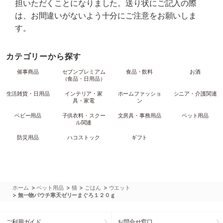
担いただくことになりました。送り状にご記入の際
は、お間違いがないよう十分にご注意をお願いしま
す。
カテゴリーから探す
催事商品
セブンプレミアム
食品・飲料
お酒
（食品・日用品）
生活雑貨・日用品
インテリア・家
ホームファッショ
シニア・介護関連
具・家電
ン
ベビー用品
子供衣料・スクー
文房具・事務用品
ペット用品
ル関連
防災用品
ハコストック
ギフト
>
>
>
>
ホーム
ペット用品
猫
ごはん
ウエット
>
無一物パウチ寒天ゼリーまぐろ１２０ｇ
ご利用ガイド
お問合せ窓口