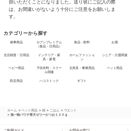
担いただくことになりました。送り状にご記入の際
は、お間違いがないよう十分にご注意をお願いしま
す。
カテゴリーから探す
催事商品
セブンプレミアム
食品・飲料
お酒
（食品・日用品）
生活雑貨・日用品
インテリア・家
ホームファッショ
シニア・介護関連
具・家電
ン
ベビー用品
子供衣料・スクー
文房具・事務用品
ペット用品
ル関連
防災用品
ハコストック
ギフト
>
>
>
>
ホーム
ペット用品
猫
ごはん
ウエット
>
無一物パウチ寒天ゼリーかつお１２０ｇ
ご利用ガイド
お問合せ窓口