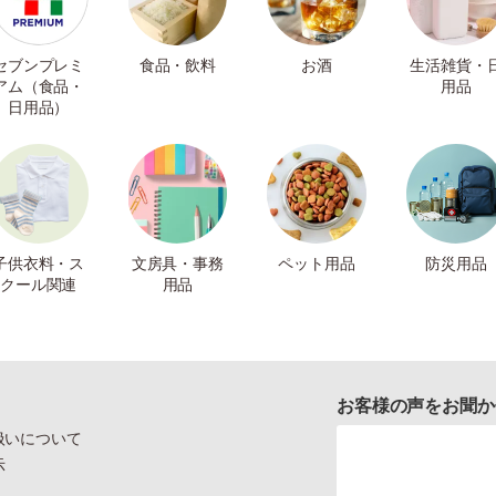
セブンプレミ
食品・飲料
お酒
生活雑貨・
アム（食品・
用品
日用品）
子供衣料・ス
文房具・事務
ペット用品
防災用品
クール関連
用品
お客様の声をお聞か
扱いについて
示