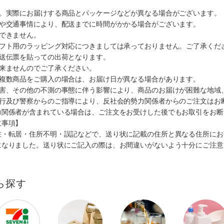
す。実際にお届けする商品とパッケージなどが異なる場合がございます。
順や交通事情により、配送までに時間がかかる場合がございます。
できません。
ギフト用のラッピング対応につきましては承っておりません。ご了承くだ
配送伝票を貼っての出荷となります。
出来ませんのでご了承ください。
も複数商品をご購入の場合は、お届け日が異なる場合があります。
災害、その他の不測の事態に伴う影響により、商品のお届けが困難な地域
施行及び警察からのご指導により、反社会的勢力関係者からのご注文はお
力関係者が含まれている場合は、ご注文をお受けした後でもお取引をお断
意事項】
在・転居・住所不明・誤記などで、送り状に記載の住所と異なる住所にお
になりました。送り状にご記入の際は、お間違いがないよう十分にご注意
ら探す