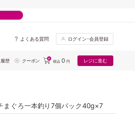
よくある質問
ログイン･会員登録
ド
0
0
レジに進む
入履歴
クーポン
税込
円
まぐろ一本釣り7個パック40g×7