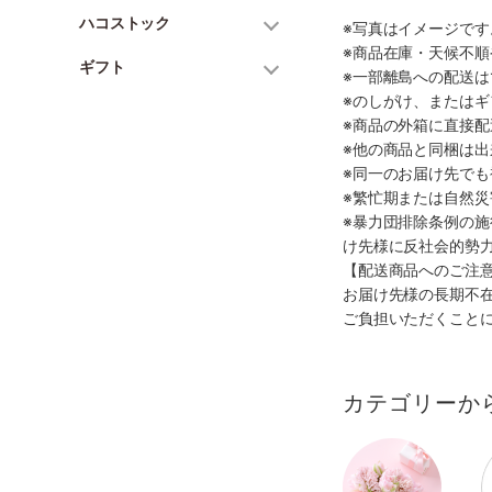
ハコストック
※写真はイメージで
※商品在庫・天候不
ギフト
※一部離島への配送は
※のしがけ、または
※商品の外箱に直接
※他の商品と同梱は
※同一のお届け先で
※繁忙期または自然
※暴力団排除条例の
け先様に反社会的勢
【配送商品へのご注
お届け先様の長期不
ご負担いただくこと
カテゴリーか