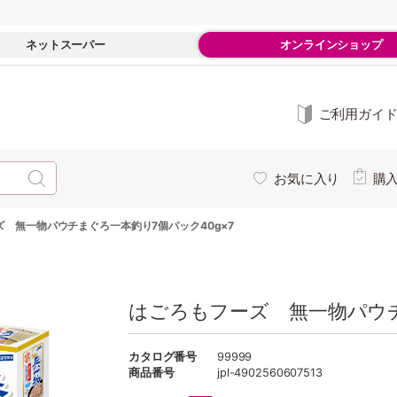
ネットスーパー
オンラインショップ
ご利用ガイ
お気に入り
購
 無一物パウチまぐろ一本釣り7個パック40g×7
はごろもフーズ 無一物パウチ
カタログ番号
99999
商品番号
jpl-4902560607513