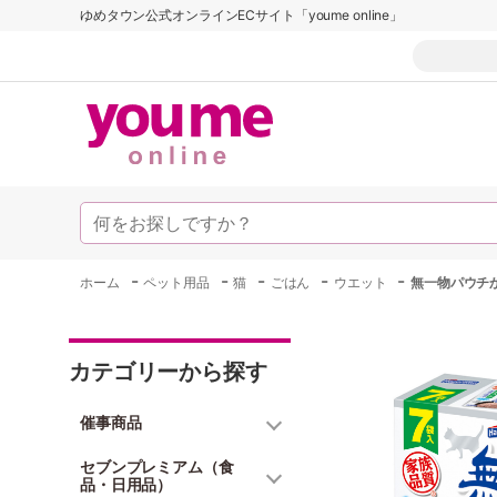
ゆめタウン公式オンラインECサイト「youme online」
-
-
-
-
-
ホーム
ペット用品
猫
ごはん
ウエット
無一物パウチ
カテゴリーから探す
催事商品
セブンプレミアム（食
品・日用品）