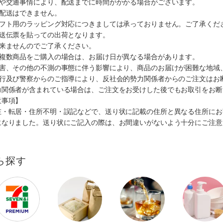
順や交通事情により、配送までに時間がかかる場合がございます。
の配送はできません。
ギフト用のラッピング対応につきましては承っておりません。ご了承くだ
配送伝票を貼っての出荷となります。
出来ませんのでご了承ください。
も複数商品をご購入の場合は、お届け日が異なる場合があります。
災害、その他の不測の事態に伴う影響により、商品のお届けが困難な地域
施行及び警察からのご指導により、反社会的勢力関係者からのご注文はお
力関係者が含まれている場合は、ご注文をお受けした後でもお取引をお断
意事項】
在・転居・住所不明・誤記などで、送り状に記載の住所と異なる住所にお
になりました。送り状にご記入の際は、お間違いがないよう十分にご注意
ら探す