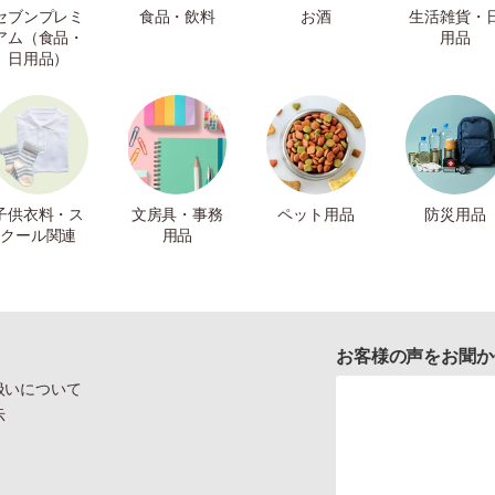
セブンプレミ
食品・飲料
お酒
生活雑貨・
アム（食品・
用品
日用品）
子供衣料・ス
文房具・事務
ペット用品
防災用品
クール関連
用品
お客様の声をお聞か
扱いについて
示