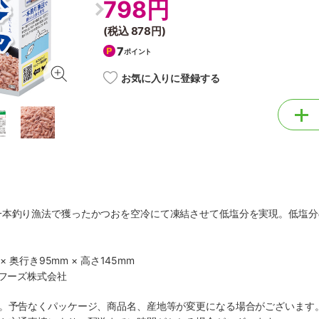
798円
(税込
878円
)
7
ポイント
お気に入りに登録する
一本釣り漁法で獲ったかつおを空冷にて凍結させて低塩分を実現。低塩分
× 奥行き95mm × 高さ145mm
もフーズ株式会社
す。予告なくパッケージ、商品名、産地等が変更になる場合がございます