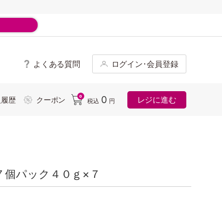
よくある質問
ログイン･会員登録
ド
0
0
レジに進む
入履歴
クーポン
税込
円
７個パック４０ｇ×７