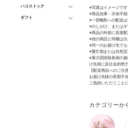
ハコストック
※写真はイメージで
※商品在庫・天候不
ギフト
※一部離島への配送は
※のしがけ、または
※商品の外箱に直接
※他の商品と同梱は
※同一のお届け先で
※繁忙期または自然
※暴力団排除条例の
け先様に反社会的勢
【配送商品へのご注
お届け先様の長期不
ご負担いただくこと
カテゴリーか