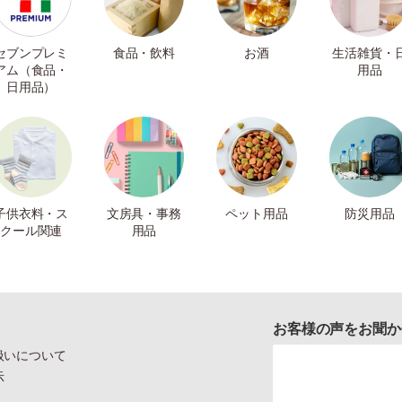
セブンプレミ
食品・飲料
お酒
生活雑貨・
アム（食品・
用品
日用品）
子供衣料・ス
文房具・事務
ペット用品
防災用品
クール関連
用品
お客様の声をお聞か
扱いについて
示