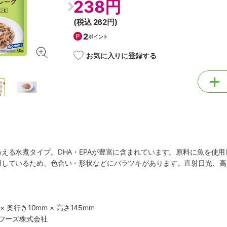
238円
(税込
262円
)
2
ポイント
お気に入りに登録する
える水煮タイプ。DHA・EPAが豊富に含まれています。原料に魚を使
用しているため、色合い・形状などにバラツキがあります。直射日光、高
。
× 奥行き10mm × 高さ145mm
もフーズ株式会社