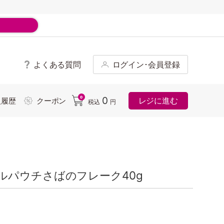
よくある質問
ログイン･会員登録
ド
0
0
レジに進む
入履歴
クーポン
税込
円
ルパウチさばのフレーク40g