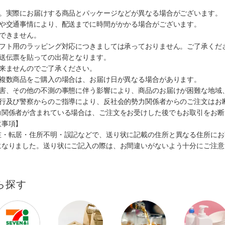
す。実際にお届けする商品とパッケージなどが異なる場合がございます。
順や交通事情により、配送までに時間がかかる場合がございます。
できません。
ギフト用のラッピング対応につきましては承っておりません。ご了承くだ
配送伝票を貼っての出荷となります。
出来ませんのでご了承ください。
も複数商品をご購入の場合は、お届け日が異なる場合があります。
災害、その他の不測の事態に伴う影響により、商品のお届けが困難な地域
施行及び警察からのご指導により、反社会的勢力関係者からのご注文はお
力関係者が含まれている場合は、ご注文をお受けした後でもお取引をお断
意事項】
在・転居・住所不明・誤記などで、送り状に記載の住所と異なる住所にお
になりました。送り状にご記入の際は、お間違いがないよう十分にご注意
ら探す