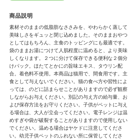
商品説明
素材そのままの低脂肪なささみを、やわらかく蒸して
美味しさをギュッと閉じ込めました。そのままおやつ
としてはもちろん、主食のトッピングにも最適です。
袋のままお湯につけて人肌程度に温めると、より美味
しくなります。２つに分けて保存できる便利な２個分
けパック。ほたてとかにの旨味エキス、タウリン配
合。着色料不使用。本商品は猫用で、間食用です。主
食として与えないでください。猫の食べ方や習性によ
っては、のどに詰まらせことがありますので必ず観察
しながらお与えください。別記の与え方の給与量、お
よび保存方法をお守りください。子供がペットに与え
る場合は、大人が立会ってください。電子レンジは温
めすぎや袋が破裂することがありますので使用しない
でください。温める場合はヤケドに注意してくださ
い。幼児子供ペットのふれない所に保管してくださ