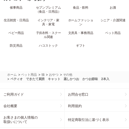
催事商品
セブンプレミアム
食品・飲料
お酒
（食品・日用品）
生活雑貨・日用品
インテリア・家
ホームファッショ
シニア・介護関連
具・家電
ン
ベビー用品
子供衣料・スクー
文房具・事務用品
ペット用品
ル関連
防災用品
ハコストック
ギフト
>
>
>
>
ホーム
ペット用品
猫
おやつ
その他
>
ペティオ できたて厨房 キャット 蒸しかつお かつお節味 2本入
ご利用ガイド
お問合せ窓口
会社概要
利用規約
お客さまの個人情報の
特定商取引法に基づく表示
取扱いについて