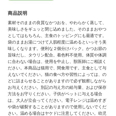
商品説明
素材そのままの良質なかつおを、やわらかく蒸して、
美味しさをギュッと閉じ込めました。そのままおやつ
としてはもちろん、主食のトッピングにも最適です。
袋のままお湯につけて人肌程度に温めるといっそう美
味しくなります。便利な２個分けパック。かつお節の
旨味だし、タウリン配合。着色料不使用。体質や体調
に合わない場合は、使用を中止し、獣医師にご相談く
ださい。本商品は猫用で、間食用です。主食として与
えないでください。猫の食べ方や習性によっては、の
どに詰まらせることがありますので必ず観察しながら
お与えください。別記の与え方の給与量、および保存
方法をお守りください。子供がペットに与える場合
は、大人が立会ってください。電子レンジは温めすぎ
や袋が破裂することがありますので使用しないでくだ
さい。温める場合はヤケドに注意してください。幼児