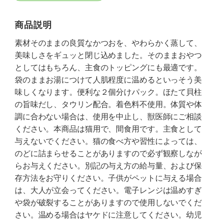
商品説明
素材そのままの良質なかつおを、やわらかく蒸して、
美味しさをギュッと閉じ込めました。そのままおやつ
としてはもちろん、主食のトッピングにも最適です。
袋のままお湯につけて人肌程度に温めるといっそう美
味しくなります。便利な２個分けパック。ほたて貝柱
の旨味だし、タウリン配合。着色料不使用。体質や体
調に合わない場合は、使用を中止し、獣医師にご相談
ください。本商品は猫用で、間食用です。主食として
与えないでください。猫の食べ方や習性によっては、
のどに詰まらせることがありますので必ず観察しなが
らお与えください。別記の与え方の給与量、および保
存方法をお守りください。子供がペットに与える場合
は、大人が立会ってください。電子レンジは温めすぎ
や袋が破裂することがありますので使用しないでくだ
さい。温める場合はヤケドに注意してください。幼児