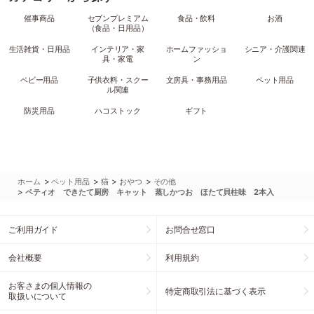
催事商品
セブンプレミアム
食品・飲料
お酒
（食品・日用品）
生活雑貨・日用品
インテリア・家
ホームファッショ
シニア・介護関連
具・家電
ン
ベビー用品
子供衣料・スクー
文房具・事務用品
ペット用品
ル関連
防災用品
ハコストック
ギフト
>
>
>
>
ホーム
ペット用品
猫
おやつ
その他
>
ペティオ できたて厨房 キャット 蒸しかつお ほたて貝柱味 2本入
ご利用ガイド
お問合せ窓口
会社概要
利用規約
お客さまの個人情報の
特定商取引法に基づく表示
取扱いについて