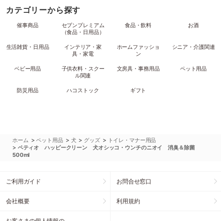
カテゴリーから探す
催事商品
セブンプレミアム
食品・飲料
お酒
（食品・日用品）
生活雑貨・日用品
インテリア・家
ホームファッショ
シニア・介護関連
具・家電
ン
ベビー用品
子供衣料・スクー
文房具・事務用品
ペット用品
ル関連
防災用品
ハコストック
ギフト
>
>
>
>
ホーム
ペット用品
犬
グッズ
トイレ・マナー用品
>
ペティオ ハッピークリーン 犬オシッコ・ウンチのニオイ 消臭＆除菌
500ml
ご利用ガイド
お問合せ窓口
会社概要
利用規約
お客さまの個人情報の