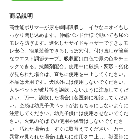
商品説明
高性能ポリマーが尿を瞬間吸収し、イヤなニオイもし
っかり閉じ込めます。伸縮バンド仕様で動いても尿の
モレを防ぎます。進化したサイドギャザーですきまモ
レ安心。簡単装着できるしっぽ穴付。付け直しが簡単
なウエスト調節テープ。吸収面は白色で尿の色をチェ
ックできる。抗菌剤配合。使用中に破損・変形・劣化
が見られた場合は、直ちに使用を中止してください。
本品は犬用です。犬以外には使用しないでください。
人やペットが破片等を誤飲しないように注意してくだ
さい。万一、誤飲した場合は各医師に相談してくださ
い。空袋は幼児子供ペットがおもちゃにしないように
注意してください。幼児子供には使用させないでくだ
さい。火気のそばでの使用や保管はしないでくださ
い。汚れた場合は、すぐに取替えてください。万一、
異常が見られた場合は直ちに使用を中止し、獣医師に