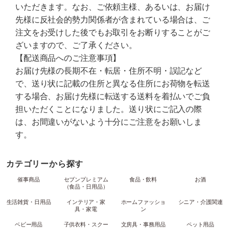
いただきます。なお、ご依頼主様、あるいは、お届け
先様に反社会的勢力関係者が含まれている場合は、ご
注文をお受けした後でもお取引をお断りすることがご
ざいますので、ご了承ください。
【配送商品へのご注意事項】
お届け先様の長期不在・転居・住所不明・誤記など
で、送り状に記載の住所と異なる住所にお荷物を転送
する場合、お届け先様に転送する送料を着払いでご負
担いただくことになりました。送り状にご記入の際
は、お間違いがないよう十分にご注意をお願いしま
す。
カテゴリーから探す
催事商品
セブンプレミアム
食品・飲料
お酒
（食品・日用品）
生活雑貨・日用品
インテリア・家
ホームファッショ
シニア・介護関連
具・家電
ン
ベビー用品
子供衣料・スクー
文房具・事務用品
ペット用品