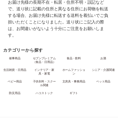
お届け先様の長期不在・転居・住所不明・誤記など
で、送り状に記載の住所と異なる住所にお荷物を転送
する場合、お届け先様に転送する送料を着払いでご負
担いただくことになりました。送り状にご記入の際
は、お間違いがないよう十分にご注意をお願いしま
す。
カテゴリーから探す
催事商品
セブンプレミアム
食品・飲料
お酒
（食品・日用品）
生活雑貨・日用品
インテリア・家
ホームファッショ
シニア・介護関連
具・家電
ン
ベビー用品
子供衣料・スクー
文房具・事務用品
ペット用品
ル関連
防災用品
ハコストック
ギフト