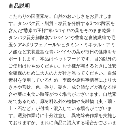
商品説明
こだわりの国産素材。自然のおいしさをお届けしま
す。タンパク質・脂質・糖質を分解する3つの酵素を
含んだ“酵素の王様”青パパイヤの葉をそのまま乾燥！
タンパク質分解酵素“パパイン”や豊富な食物繊維で毛
玉ケア♪ポリフェノールやビタミン・ミネラル・アミ
ノ酸など栄養豊富な青パパイヤの葉が毎日の健康をサ
ポートします。本品はペットフードです。目的以外の
ご使用はおやめください。お子様が与えるときには安
全確保のために大人の方が付き添ってください。自然
素材を使用しているため、季節や原料事情等により大
きさや形状、色、香り、硬さ、成分値などが異なる場
合や葉に虫食い跡等がつく場合がございます。自然素
材であるため、原材料以外の植物や夾雑物（虫・繭・
土・石など）が付着・混入している場合がございま
す。選別作業時に十分注意し、異物除去作業を実施し
ておりますが、まれに商品に混入する場合がございま