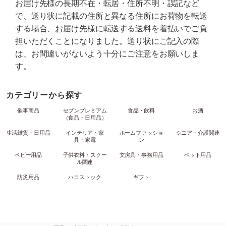
お届け先様の長期不在・転居・住所不明・誤記など
で、送り状に記載の住所と異なる住所にお荷物を転送
する場合、お届け先様に転送する送料を着払いでご負
担いただくことになりました。送り状にご記入の際
は、お間違いがないよう十分にご注意をお願いしま
す。
カテゴリーから探す
催事商品
セブンプレミアム
食品・飲料
お酒
（食品・日用品）
生活雑貨・日用品
インテリア・家
ホームファッショ
シニア・介護関連
具・家電
ン
ベビー用品
子供衣料・スクー
文房具・事務用品
ペット用品
ル関連
防災用品
ハコストック
ギフト