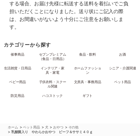
する場合、お届け先様に転送する送料を着払いでご負
担いただくことになりました。送り状にご記入の際
は、お間違いがないよう十分にご注意をお願いしま
す。
カテゴリーから探す
催事商品
セブンプレミアム
食品・飲料
お酒
（食品・日用品）
生活雑貨・日用品
インテリア・家
ホームファッショ
シニア・介護関連
具・家電
ン
ベビー用品
子供衣料・スクー
文房具・事務用品
ペット用品
ル関連
防災用品
ハコストック
ギフト
>
>
>
>
ホーム
ペット用品
犬
おやつ
その他
>
乳酸菌入り やわらかおやつ ビーフ＆ササミ４０ｇ