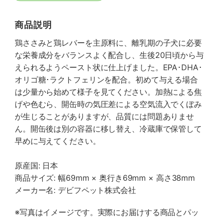
商品説明
鶏ささみと鶏レバーを主原料に、離乳期の子犬に必要
な栄養成分をバランスよく配合し、生後20日頃から与
えられるようペースト状に仕上げました。EPA･DHA･
オリゴ糖･ラクトフェリンを配合。初めて与える場合
は少量から始めて様子を見てください。加熱による焦
げや色むら、開缶時の気圧差による空気流入でくぼみ
が生じることがありますが、品質には問題ありませ
ん。開缶後は別の容器に移し替え、冷蔵庫で保管して
早めに与えてください。
原産国: 日本
商品サイズ: 幅69mm × 奥行き69mm × 高さ38mm
メーカー名: デビフペット株式会社
※写真はイメージです。実際にお届けする商品とパッ