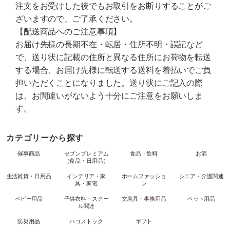
注文をお受けした後でもお取引をお断りすることがご
ざいますので、ご了承ください。
【配送商品へのご注意事項】
お届け先様の長期不在・転居・住所不明・誤記など
で、送り状に記載の住所と異なる住所にお荷物を転送
する場合、お届け先様に転送する送料を着払いでご負
担いただくことになりました。送り状にご記入の際
は、お間違いがないよう十分にご注意をお願いしま
す。
カテゴリーから探す
催事商品
セブンプレミアム
食品・飲料
お酒
（食品・日用品）
生活雑貨・日用品
インテリア・家
ホームファッショ
シニア・介護関連
具・家電
ン
ベビー用品
子供衣料・スクー
文房具・事務用品
ペット用品
ル関連
防災用品
ハコストック
ギフト