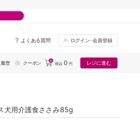
よくある質問
ログイン･会員登録
ド
0
0
レジに進む
入履歴
クーポン
税込
円
犬用介護食ささみ85g