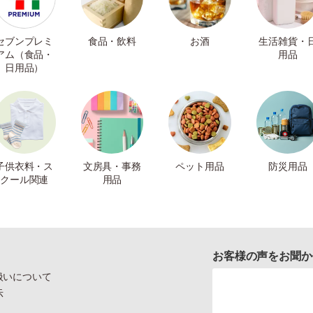
セブンプレミ
食品・飲料
お酒
生活雑貨・
アム（食品・
用品
日用品）
子供衣料・ス
文房具・事務
ペット用品
防災用品
クール関連
用品
お客様の声をお聞か
扱いについて
示