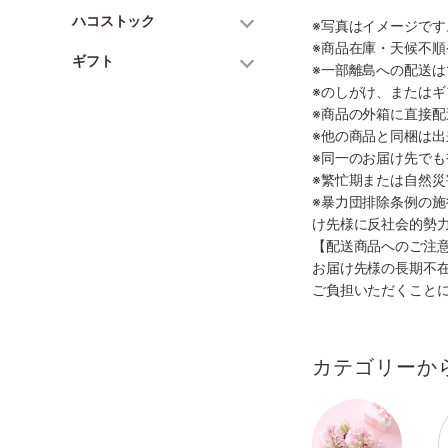
ハコストック
※写真はイメージで
※商品在庫・天候不
ギフト
※一部離島への配送は
※のしがけ、または
※商品の外箱に直接
※他の商品と同梱は
※同一のお届け先で
※繁忙期または自然
※暴力団排除条例の
け先様に反社会的勢
【配送商品へのご注
お届け先様の長期不
ご負担いただくこと
カテゴリーか