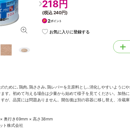
218円
(税込
240円
)
2
ポイント
お気に入りに登録する
のために､鶏肉､鶏ささみ､鶏レバーを主原料とし､消化しやすいように
けます。初めて与える場合は少量から始めて様子を見てください。加熱に
ますが、品質には問題ありません。開缶後は別の容器に移し替え、冷蔵庫
× 奥行き69mm × 高さ38mm
ペット株式会社