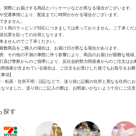
す。実際にお届けする商品とパッケージなどが異なる場合がございます。
順や交通事情により、配送までに時間がかかる場合がございます。
できません。
ギフト用のラッピング対応につきましては承っておりません。ご了承くだ
配送伝票を貼っての出荷となります。
出来ませんのでご了承ください。
も複数商品をご購入の場合は、お届け日が異なる場合があります。
災害、その他の不測の事態に伴う影響により、商品のお届けが困難な地域
施行及び警察からのご指導により、反社会的勢力関係者からのご注文はお
力関係者が含まれている場合は、ご注文をお受けした後でもお取引をお断
意事項】
在・転居・住所不明・誤記などで、送り状に記載の住所と異なる住所にお
になりました。送り状にご記入の際は、お間違いがないよう十分にご注意
ら探す