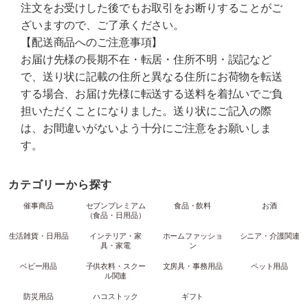
注文をお受けした後でもお取引をお断りすることがご
ざいますので、ご了承ください。
【配送商品へのご注意事項】
お届け先様の長期不在・転居・住所不明・誤記など
で、送り状に記載の住所と異なる住所にお荷物を転送
する場合、お届け先様に転送する送料を着払いでご負
担いただくことになりました。送り状にご記入の際
は、お間違いがないよう十分にご注意をお願いしま
す。
カテゴリーから探す
催事商品
セブンプレミアム
食品・飲料
お酒
（食品・日用品）
生活雑貨・日用品
インテリア・家
ホームファッショ
シニア・介護関連
具・家電
ン
ベビー用品
子供衣料・スクー
文房具・事務用品
ペット用品
ル関連
防災用品
ハコストック
ギフト