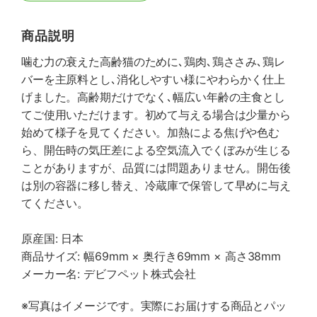
商品説明
噛む力の衰えた高齢猫のために､鶏肉､鶏ささみ､鶏レ
バーを主原料とし､消化しやすい様にやわらかく仕上
げました。高齢期だけでなく､幅広い年齢の主食とし
てご使用いただけます。初めて与える場合は少量から
始めて様子を見てください。加熱による焦げや色む
ら、開缶時の気圧差による空気流入でくぼみが生じる
ことがありますが、品質には問題ありません。開缶後
は別の容器に移し替え、冷蔵庫で保管して早めに与え
てください。
原産国: 日本
商品サイズ: 幅69mm × 奥行き69mm × 高さ38mm
メーカー名: デビフペット株式会社
※写真はイメージです。実際にお届けする商品とパッ