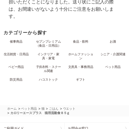
担いただくことになりました。送り状にご記入の際
は、お間違いがないよう十分にご注意をお願いしま
す。
カテゴリーから探す
催事商品
セブンプレミアム
食品・飲料
お酒
（食品・日用品）
生活雑貨・日用品
インテリア・家
ホームファッショ
シニア・介護関連
具・家電
ン
ベビー用品
子供衣料・スクー
文房具・事務用品
ペット用品
ル関連
防災用品
ハコストック
ギフト
>
>
>
>
ホーム
ペット用品
猫
ごはん
ウエット
>
カロリーエースプラス 猫用流動食８５ｇ
ご利用ガイド
お問合せ窓口