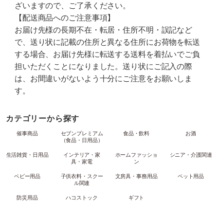
ざいますので、ご了承ください。
【配送商品へのご注意事項】
お届け先様の長期不在・転居・住所不明・誤記など
で、送り状に記載の住所と異なる住所にお荷物を転送
する場合、お届け先様に転送する送料を着払いでご負
担いただくことになりました。送り状にご記入の際
は、お間違いがないよう十分にご注意をお願いしま
す。
カテゴリーから探す
催事商品
セブンプレミアム
食品・飲料
お酒
（食品・日用品）
生活雑貨・日用品
インテリア・家
ホームファッショ
シニア・介護関連
具・家電
ン
ベビー用品
子供衣料・スクー
文房具・事務用品
ペット用品
ル関連
防災用品
ハコストック
ギフト