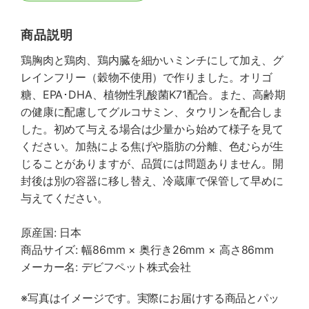
商品説明
鶏胸肉と鶏肉、鶏内臓を細かいミンチにして加え、グ
レインフリー（穀物不使用）で作りました。オリゴ
糖、EPA･DHA、植物性乳酸菌K71配合。また、高齢期
の健康に配慮してグルコサミン、タウリンを配合しま
した。初めて与える場合は少量から始めて様子を見て
ください。加熱による焦げや脂肪の分離、色むらが生
じることがありますが、品質には問題ありません。開
封後は別の容器に移し替え、冷蔵庫で保管して早めに
与えてください。
原産国: 日本
商品サイズ: 幅86mm × 奥行き26mm × 高さ86mm
メーカー名: デビフペット株式会社
※写真はイメージです。実際にお届けする商品とパッ