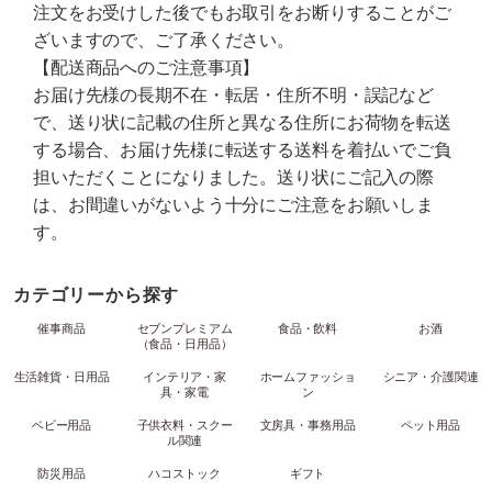
注文をお受けした後でもお取引をお断りすることがご
ざいますので、ご了承ください。
【配送商品へのご注意事項】
お届け先様の長期不在・転居・住所不明・誤記など
で、送り状に記載の住所と異なる住所にお荷物を転送
する場合、お届け先様に転送する送料を着払いでご負
担いただくことになりました。送り状にご記入の際
は、お間違いがないよう十分にご注意をお願いしま
す。
カテゴリーから探す
催事商品
セブンプレミアム
食品・飲料
お酒
（食品・日用品）
生活雑貨・日用品
インテリア・家
ホームファッショ
シニア・介護関連
具・家電
ン
ベビー用品
子供衣料・スクー
文房具・事務用品
ペット用品
ル関連
防災用品
ハコストック
ギフト