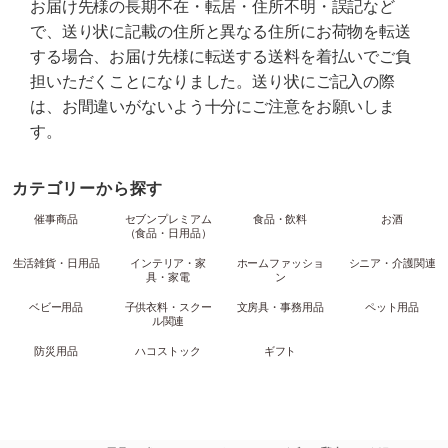
お届け先様の長期不在・転居・住所不明・誤記など
で、送り状に記載の住所と異なる住所にお荷物を転送
する場合、お届け先様に転送する送料を着払いでご負
担いただくことになりました。送り状にご記入の際
は、お間違いがないよう十分にご注意をお願いしま
す。
カテゴリーから探す
催事商品
セブンプレミアム
食品・飲料
お酒
（食品・日用品）
生活雑貨・日用品
インテリア・家
ホームファッショ
シニア・介護関連
具・家電
ン
ベビー用品
子供衣料・スクー
文房具・事務用品
ペット用品
ル関連
防災用品
ハコストック
ギフト