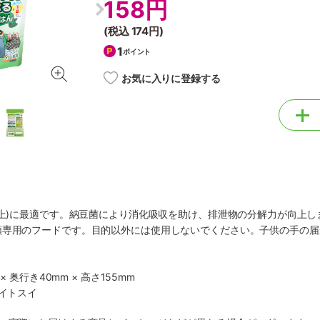
158円
(税込
174円
)
1
ポイント
お気に入りに登録する
以上)に最適です。納豆菌により消化吸収を助け、排泄物の分解力が向上
類専用のフードです。目的以外には使用しないでください。子供の手の届
× 奥行き40mm × 高さ155mm
社イトスイ