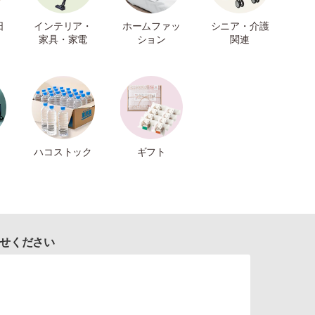
日
インテリア・
ホームファッ
シニア・介護
家具・家電
ション
関連
ハコストック
ギフト
せください