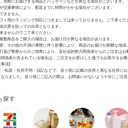
す。実際にお届けする商品とパッケージなどが異なる場合がございます。
順や交通事情により、配送までに時間がかかる場合がございます。
できません。
ギフト用のラッピング対応につきましては承っておりません。ご了承くだ
配送伝票を貼っての出荷となります。
出来ませんのでご了承ください。
も複数商品をご購入の場合は、お届け日が異なる場合があります。
災害、その他の不測の事態に伴う影響により、商品のお届けが困難な地域
施行及び警察からのご指導により、反社会的勢力関係者からのご注文はお
力関係者が含まれている場合は、ご注文をお受けした後でもお取引をお断
意事項】
在・転居・住所不明・誤記などで、送り状に記載の住所と異なる住所にお
になりました。送り状にご記入の際は、お間違いがないよう十分にご注意
ら探す