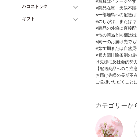
※写真はイメージで
ハコストック
※商品在庫・天候不
※一部離島への配送は
ギフト
※のしがけ、または
※商品の外箱に直接
※他の商品と同梱は
※同一のお届け先で
※繁忙期または自然
※暴力団排除条例の
け先様に反社会的勢
【配送商品へのご注
お届け先様の長期不
ご負担いただくこと
カテゴリーか