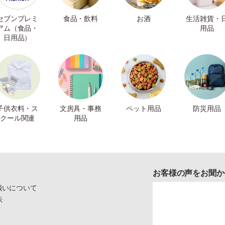
セブンプレミ
食品・飲料
お酒
生活雑貨・
アム（食品・
用品
日用品）
子供衣料・ス
文房具・事務
ペット用品
防災用品
クール関連
用品
お客様の声をお聞か
扱いについて
示